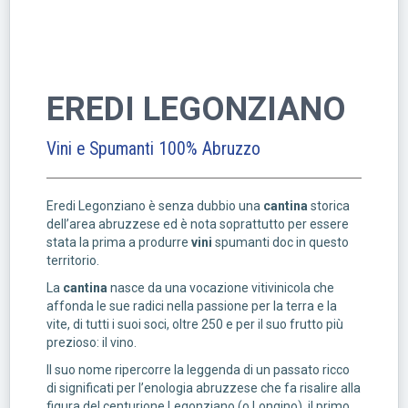
EREDI LEGONZIANO
Vini e Spumanti 100% Abruzzo
Eredi Legonziano è senza dubbio una
cantina
storica
dell’area abruzzese ed è nota soprattutto per essere
stata la prima a produrre
vini
spumanti doc in questo
territorio.
La
cantina
nasce da una vocazione vitivinicola che
affonda le sue radici nella passione per la terra e la
vite, di tutti i suoi soci, oltre 250 e per il suo frutto più
prezioso: il vino.
Il suo nome ripercorre la leggenda di un passato ricco
di significati per l’enologia abruzzese che fa risalire alla
figura del centurione Legonziano (o Longino), il primo