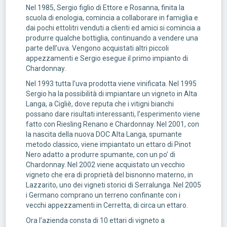
Nel 1985, Sergio figlio di Ettore e Rosanna, finita la
scuola di enologia, comincia a collaborare in famiglia e
dai pochi ettolitri venduti a clienti ed amici si comincia a
produrre qualche bottiglia, continuando a vendere una
parte dell’uva. Vengono acquistati altri piccoli
appezzamenti e Sergio esegue il primo impianto di
Chardonnay.
Nel 1993 tutta l’uva prodotta viene vinificata. Nel 1995
Sergio ha la possibilità di impiantare un vigneto in Alta
Langa, a Cigliè, dove reputa che i vitigni bianchi
possano dare risultati interessanti, l’esperimento viene
fatto con Riesling Renano e Chardonnay. Nel 2001, con
la nascita della nuova DOC Alta Langa, spumante
metodo classico, viene impiantato un ettaro di Pinot
Nero adatto a produrre spumante, con un po’ di
Chardonnay. Nel 2002 viene acquistato un vecchio
vigneto che era di proprietà del bisnonno materno, in
Lazzarito, uno dei vigneti storici di Serralunga. Nel 2005
i Germano comprano un terreno confinante con i
vecchi appezzamenti in Cerretta, di circa un ettaro.
Ora l’azienda consta di 10 ettari di vigneto a