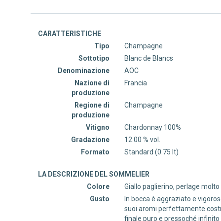
CARATTERISTICHE
Tipo
Champagne
Sottotipo
Blanc de Blancs
Denominazione
AOC
Nazione di
Francia
produzione
Regione di
Champagne
produzione
Vitigno
Chardonnay 100%
Gradazione
12.00 % vol.
Formato
Standard (0.75 lt)
LA DESCRIZIONE DEL SOMMELIER
Colore
Giallo paglierino, perlage molto
Gusto
In bocca è aggraziato e vigoros
suoi aromi perfettamente costru
finale puro e pressoché infinito