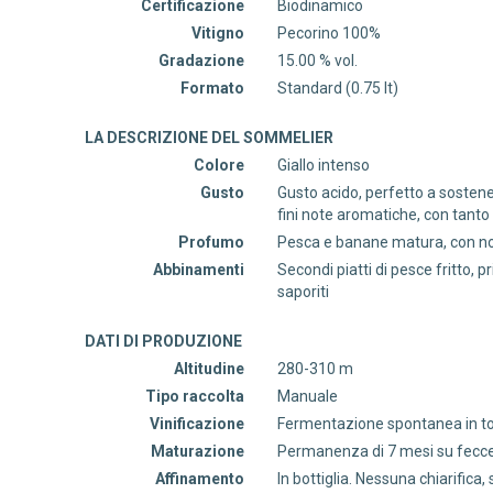
Certificazione
Biodinamico
Vitigno
Pecorino 100%
Gradazione
15.00 % vol.
Formato
Standard (0.75 lt)
LA DESCRIZIONE DEL SOMMELIER
Colore
Giallo intenso
Gusto
Gusto acido, perfetto a sostener
fini note aromatiche, con tanto 
Profumo
Pesca e banane matura, con no
Abbinamenti
Secondi piatti di pesce fritto, p
saporiti
DATI DI PRODUZIONE
Altitudine
280-310 m
Tipo raccolta
Manuale
Vinificazione
Fermentazione spontanea in 
Maturazione
Permanenza di 7 mesi su fecce
Affinamento
In bottiglia. Nessuna chiarifica,