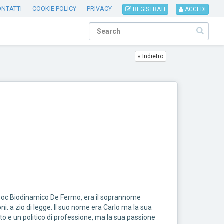
ONTATTI
COOKIE POLICY
PRIVACY
REGISTRATI
ACCEDI
« Indietro
 Doc Biodinamico De Fermo, era il soprannome
ni. a zio di legge. Il suo nome era Carlo ma la sua
o e un politico di professione, ma la sua passione