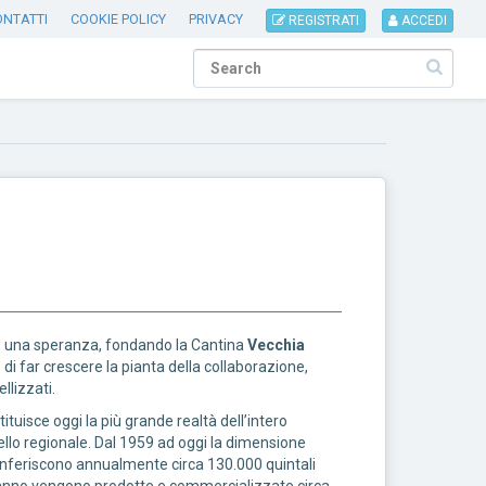
ONTATTI
COOKIE POLICY
PRIVACY
REGISTRATI
ACCEDI
o, una speranza, fondando la Cantina
Vecchia
 far crescere la pianta della collaborazione,
llizzati.
ituisce oggi la più grande realtà dell’intero
ello regionale. Dal 1959 ad oggi la dimensione
conferiscono annualmente circa 130.000 quintali