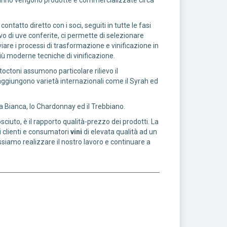
ni anno vengono prodotte e commercializzate circa
 contatto diretto con i soci, seguiti in tutte le fasi
vo di uve conferite, ci permette di selezionare
vviare i processi di trasformazione e vinificazione in
 più moderne tecniche di vinificazione.
utoctoni assumono particolare rilievo il
i aggiungono varietà internazionali come il Syrah ed
ia Bianca, lo Chardonnay ed il Trebbiano.
ciuto, è il rapporto qualità-prezzo dei prodotti. La
 clienti e consumatori
vini
di elevata qualità ad un
ssiamo realizzare il nostro lavoro e continuare a