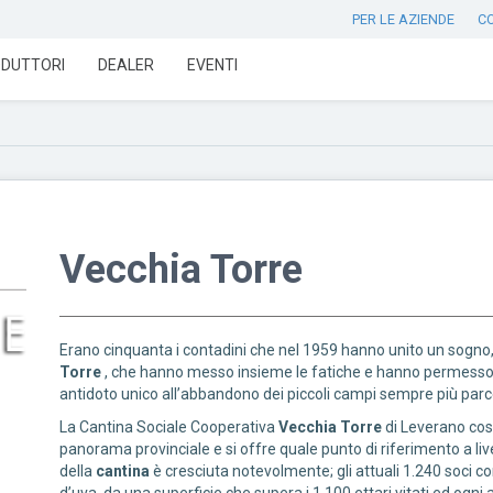
PER LE AZIENDE
C
DUTTORI
DEALER
EVENTI
Vecchia Torre
Erano cinquanta i contadini che nel 1959 hanno unito un sogn
Torre
, che hanno messo insieme le fatiche e hanno permesso di
antidoto unico all’abbandono dei piccoli campi sempre più parce
La Cantina Sociale Cooperativa
Vecchia Torre
di Leverano cost
panorama provinciale e si offre quale punto di riferimento a liv
della
cantina
è cresciuta notevolmente; gli attuali 1.240 soci 