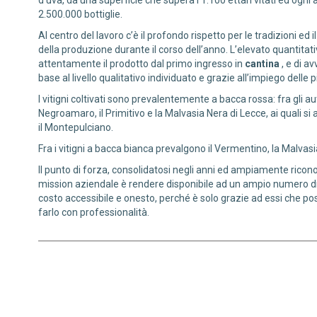
d’uva, da una superficie che supera i 1.100 ettari vitati ed og
2.500.000 bottiglie.
Al centro del lavoro c’è il profondo rispetto per le tradizioni ed il
della produzione durante il corso dell’anno. L’elevato quantitati
attentamente il prodotto dal primo ingresso in
cantina
, e di a
base al livello qualitativo individuato e grazie all’impiego delle
I vitigni coltivati sono prevalentemente a bacca rossa: fra gli a
Negroamaro, il Primitivo e la Malvasia Nera di Lecce, ai quali s
il Montepulciano.
Fra i vitigni a bacca bianca prevalgono il Vermentino, la Malvas
Il punto di forza, consolidatosi negli anni ed ampiamente riconos
mission aziendale è rendere disponibile ad un ampio numero di
costo accessibile e onesto, perché è solo grazie ad essi che po
farlo con professionalità.