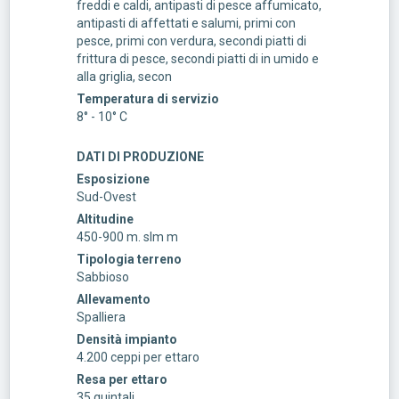
freddi e caldi, antipasti di pesce affumicato,
antipasti di affettati e salumi, primi con
pesce, primi con verdura, secondi piatti di
frittura di pesce, secondi piatti di in umido e
alla griglia, secon
Temperatura di servizio
8° - 10° C
DATI DI PRODUZIONE
Esposizione
Sud-Ovest
Altitudine
450-900 m. slm m
Tipologia terreno
Sabbioso
Allevamento
Spalliera
Densità impianto
4.200 ceppi per ettaro
Resa per ettaro
35 quintali