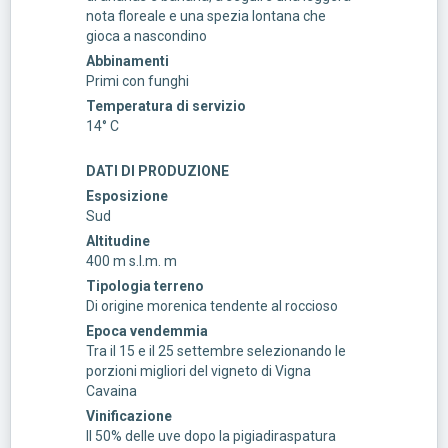
nota floreale e una spezia lontana che
gioca a nascondino
Abbinamenti
Primi con funghi
Temperatura di servizio
14° C
DATI DI PRODUZIONE
Esposizione
Sud
Altitudine
400 m s.l.m. m
Tipologia terreno
Di origine morenica tendente al roccioso
Epoca vendemmia
Tra il 15 e il 25 settembre selezionando le
porzioni migliori del vigneto di Vigna
Cavaina
Vinificazione
Il 50% delle uve dopo la pigiadiraspatura