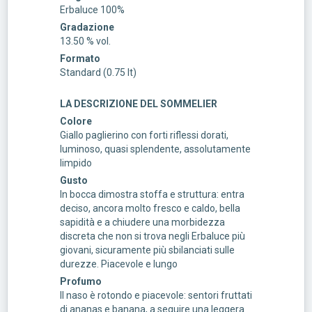
Erbaluce 100%
Gradazione
13.50 % vol.
Formato
Standard (0.75 lt)
LA DESCRIZIONE DEL SOMMELIER
Colore
Giallo paglierino con forti riflessi dorati,
luminoso, quasi splendente, assolutamente
limpido
Gusto
In bocca dimostra stoffa e struttura: entra
deciso, ancora molto fresco e caldo, bella
sapidità e a chiudere una morbidezza
discreta che non si trova negli Erbaluce più
giovani, sicuramente più sbilanciati sulle
durezze. Piacevole e lungo
Profumo
Il naso è rotondo e piacevole: sentori fruttati
di ananas e banana, a seguire una leggera