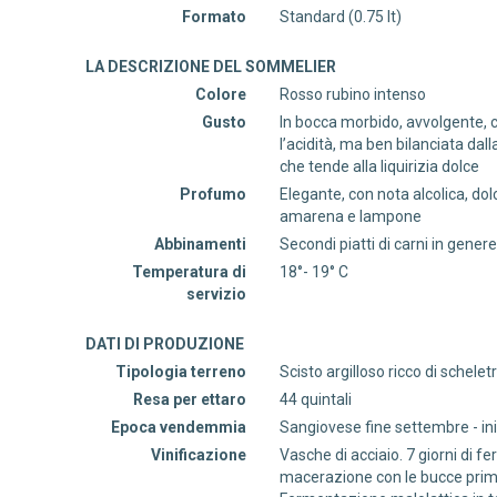
Formato
Standard (0.75 lt)
LA DESCRIZIONE DEL SOMMELIER
Colore
Rosso rubino intenso
Gusto
In bocca morbido, avvolgente, 
l’acidità, ma ben bilanciata dal
che tende alla liquirizia dolce
Profumo
Elegante, con nota alcolica, do
amarena e lampone
Abbinamenti
Secondi piatti di carni in gene
Temperatura di
18°- 19° C
servizio
DATI DI PRODUZIONE
Tipologia terreno
Scisto argilloso ricco di schelet
Resa per ettaro
44 quintali
Epoca vendemmia
Sangiovese fine settembre - ini
Vinificazione
Vasche di acciaio. 7 giorni di fe
macerazione con le bucce prima