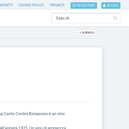
ONTATTI
COOKIE POLICY
PRIVACY
REGISTRATI
ACCEDI
« Indietro
a Conte Contini Bonacossi è un vino
e dall’annata 1925. Un vino di ampiezza