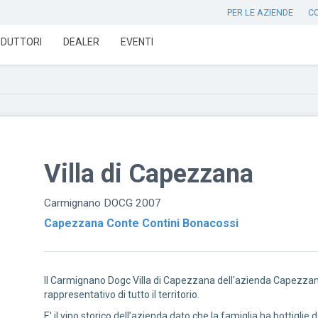
PER LE AZIENDE
C
DUTTORI
DEALER
EVENTI
Villa di Capezzana
Carmignano DOCG 2007
Capezzana Conte Contini Bonacossi
Il Carmignano Dogc Villa di Capezzana dell'azienda Capezzan
rappresentativo di tutto il territorio.
E' il vino storico dell’azienda dato che la famiglia ha bottigli