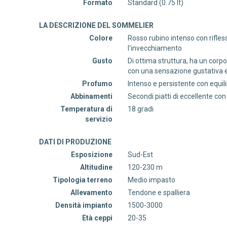
Formato
Standard (0.75 lt)
LA DESCRIZIONE DEL SOMMELIER
Colore
Rosso rubino intenso con rifless
l'invecchiamento
Gusto
Di ottima struttura, ha un corp
con una sensazione gustativa e
Profumo
Intenso e persistente con equili
Abbinamenti
Secondi piatti di eccellente con g
Temperatura di
18 gradi
servizio
DATI DI PRODUZIONE
Esposizione
Sud-Est
Altitudine
120-230 m
Tipologia terreno
Medio impasto
Allevamento
Tendone e spalliera
Densità impianto
1500-3000
Età ceppi
20-35