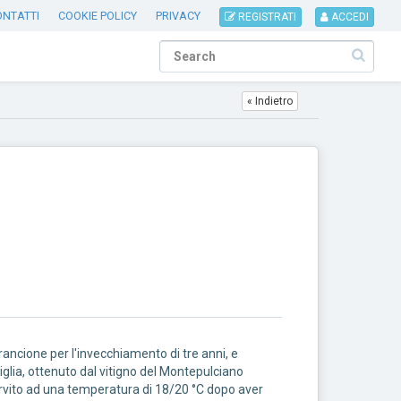
ONTATTI
COOKIE POLICY
PRIVACY
REGISTRATI
ACCEDI
« Indietro
arancione per l'invecchiamento di tre anni, e
iglia, ottenuto dal vitigno del Montepulciano
 servito ad una temperatura di 18/20 °C dopo aver