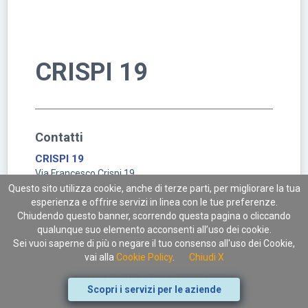
CRISPI 19
Contatti
CRISPI 19
Via Francesco Crispi 19
00187 Roma (RM)
Questo sito utilizza cookie, anche di terze parti, per migliorare la tua
esperienza e offrire servizi in linea con le tue preferenze.
Chiudendo questo banner, scorrendo questa pagina o cliccando
qualunque suo elemento acconsenti all’uso dei cookie.
Sei vuoi saperne di più o negare il tuo consenso all'uso dei Cookie,
vai alla
Cookie Policy
.
Chiudi X
Enolò s.r.l. © 2026 - P. Iva IT02091720686
Scopri i servizi per le aziende