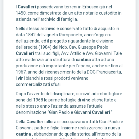
I
Cavalleri
possedevano terreni in Erbusco già nel
1450, come dimostrato da un atto notarile custodito in
azienda nell’archivio di famiglia.
Nello stesso archivio è conservato l’atto di acquisto in
data 1842 del vigneto Rampaneto, ancor’oggi cru
dell’azienda, ed il progetto riguardante la divisione
dell'eredità (1904) del Nob. Cav. Giuseppe Paolo
Cavalleri
tra i suoi figli, Avv. Attilio e Avv. Giovanni. Tale
atto evidenzia una struttura di
cantina
atta ad una
produzione già importante per l’epoca, anche se fino al
1967, anno del riconoscimento della DOC Franciacorta,
i
vini
bianchi e rossi prodotti venivano
commercializzati sfusi.
Dopo l’avvento del disciplinare, si iniziò ad imbottigliare:
sono del 1968 le prime bottiglie di
vino
etichettate e
nello stesso anno l’azienda assunse l’attuale
denominazione “Gian Paolo e Giovanni
Cavalleri
”.
Della
Cavalleri
allora si occupavano infatti Gian Paolo e
Giovanni, padre e figlio. Insieme realizzarono la nuova
cantina
, abbandonando quella storica all’interno della